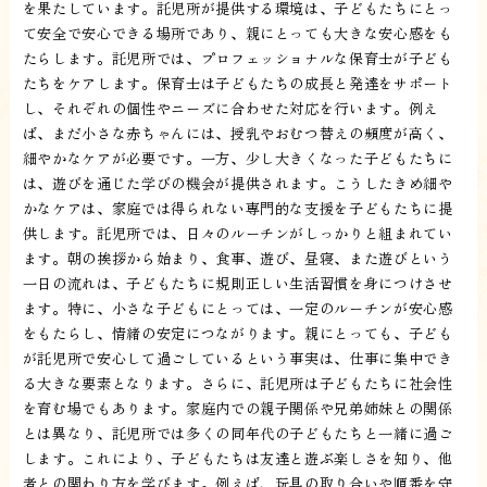
を果たしています。託児所が提供する環境は、子どもたちにとっ
て安全で安心できる場所であり、親にとっても大きな安心感をも
たらします。託児所では、プロフェッショナルな保育士が子ども
たちをケアします。保育士は子どもたちの成長と発達をサポート
し、それぞれの個性やニーズに合わせた対応を行います。例え
ば、まだ小さな赤ちゃんには、授乳やおむつ替えの頻度が高く、
細やかなケアが必要です。一方、少し大きくなった子どもたちに
は、遊びを通じた学びの機会が提供されます。こうしたきめ細や
かなケアは、家庭では得られない専門的な支援を子どもたちに提
供します。託児所では、日々のルーチンがしっかりと組まれてい
ます。朝の挨拶から始まり、食事、遊び、昼寝、また遊びという
一日の流れは、子どもたちに規則正しい生活習慣を身につけさせ
ます。特に、小さな子どもにとっては、一定のルーチンが安心感
をもたらし、情緒の安定につながります。親にとっても、子ども
が託児所で安心して過ごしているという事実は、仕事に集中でき
る大きな要素となります。さらに、託児所は子どもたちに社会性
を育む場でもあります。家庭内での親子関係や兄弟姉妹との関係
とは異なり、託児所では多くの同年代の子どもたちと一緒に過ご
します。これにより、子どもたちは友達と遊ぶ楽しさを知り、他
者との関わり方を学びます。例えば、玩具の取り合いや順番を守