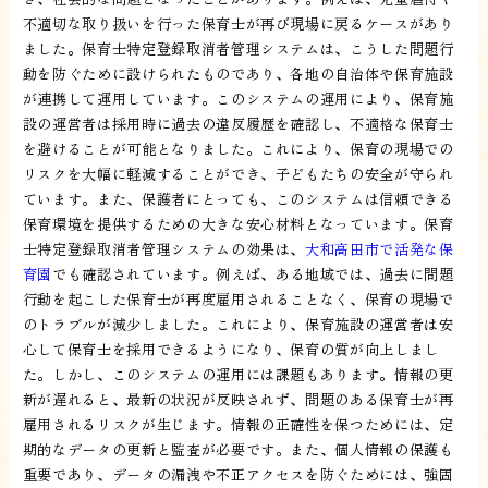
不適切な取り扱いを行った保育士が再び現場に戻るケースがあり
ました。保育士特定登録取消者管理システムは、こうした問題行
動を防ぐために設けられたものであり、各地の自治体や保育施設
が連携して運用しています。このシステムの運用により、保育施
設の運営者は採用時に過去の違反履歴を確認し、不適格な保育士
を避けることが可能となりました。これにより、保育の現場での
リスクを大幅に軽減することができ、子どもたちの安全が守られ
ています。また、保護者にとっても、このシステムは信頼できる
保育環境を提供するための大きな安心材料となっています。保育
士特定登録取消者管理システムの効果は、
大和高田市で活発な保
育園
でも確認されています。例えば、ある地域では、過去に問題
行動を起こした保育士が再度雇用されることなく、保育の現場で
のトラブルが減少しました。これにより、保育施設の運営者は安
心して保育士を採用できるようになり、保育の質が向上しまし
た。しかし、このシステムの運用には課題もあります。情報の更
新が遅れると、最新の状況が反映されず、問題のある保育士が再
雇用されるリスクが生じます。情報の正確性を保つためには、定
期的なデータの更新と監査が必要です。また、個人情報の保護も
重要であり、データの漏洩や不正アクセスを防ぐためには、強固