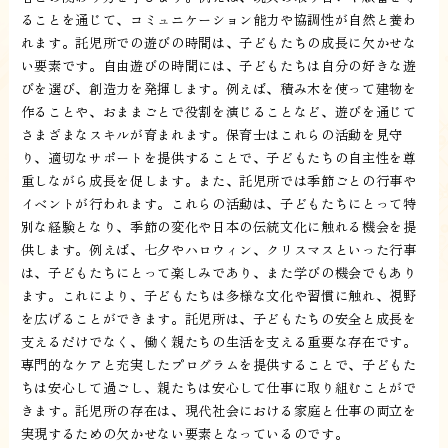
ることを通じて、コミュニケーション能力や協調性が自然と養わ
れます。託児所での遊びの時間は、子どもたちの成長に欠かせな
い要素です。自由遊びの時間には、子どもたちは自分の好きな遊
びを選び、創造力を発揮します。例えば、積み木を使って建物を
作ることや、おままごとで役割を演じることなど、遊びを通じて
さまざまなスキルが育まれます。保育士はこれらの活動を見守
り、適切なサポートを提供することで、子どもたちの自主性を尊
重しながら成長を促します。また、託児所では季節ごとの行事や
イベントが行われます。これらの活動は、子どもたちにとって特
別な経験となり、季節の変化や日本の伝統文化に触れる機会を提
供します。例えば、七夕やハロウィン、クリスマスといった行事
は、子どもたちにとって楽しみであり、また学びの機会でもあり
ます。これにより、子どもたちは多様な文化や習慣に触れ、視野
を広げることができます。託児所は、子どもたちの安全と成長を
支えるだけでなく、働く親たちの生活を支える重要な存在です。
専門的なケアと充実したプログラムを提供することで、子どもた
ちは安心して過ごし、親たちは安心して仕事に取り組むことがで
きます。託児所の存在は、現代社会における家庭と仕事の両立を
実現するための欠かせない要素となっているのです。