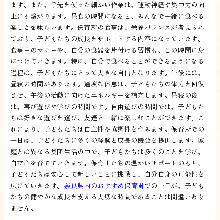
ます。また、手先を使った細かい作業は、運動神経や集中力の向
上にも繋がります。昼食の時間になると、みんなで一緒に食べる
楽しさを味わいます。保育所の食事は、栄養バランスが考えられ
ており、子どもたちの成長をサポートする内容になっています。
食事中のマナーや、自分の食器を片付ける習慣も、この時間に身
につけていきます。特に、自分で食べることができるようになる
過程は、子どもたちにとって大きな自信となります。午後には、
昼寝の時間があります。適度な休息は、子どもたちの体力を回復
させ、午後の活動に向けたエネルギーを補充します。昼寝の後
は、再び遊びや学びの時間です。自由遊びの時間では、子どもた
ちは好きな遊びを選び、友達と一緒に楽しむことができます。こ
れにより、子どもたちは自主性や協調性を育みます。保育所での
一日は、子どもたちに多くの経験と成長の機会を提供します。家
庭とは異なる集団生活の中で、子どもたちは多くのことを学び、
自立心を育てていきます。保育士たちの温かいサポートのもと、
子どもたちは安心して新しいことに挑戦し、自分自身の可能性を
広げていきます。
奈良県内のおすすめ保育園
での一日が、子ども
たちの健やかな成長を支える大切な時間であることは間違いあり
ません。