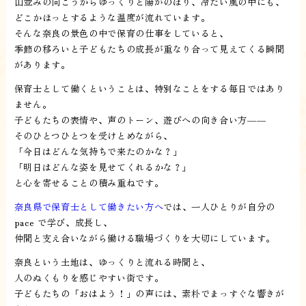
山並みの向こうからゆっくりと陽がのぼり、冷たい風の中にも、
どこかほっとするような温度が流れています。
そんな奈良の景色の中で保育の仕事をしていると、
季節の移ろいと子どもたちの成長が重なり合って見えてくる瞬間
があります。
保育士として働くということは、特別なことをする毎日ではあり
ません。
子どもたちの表情や、声のトーン、遊びへの向き合い方——
そのひとつひとつを受けとめながら、
「今日はどんな気持ちで来たのかな？」
「明日はどんな姿を見せてくれるかな？」
と心を寄せることの積み重ねです。
奈良県で保育士として働きたい方へ
では、一人ひとりが自分の
pace で学び、成長し、
仲間と支え合いながら働ける職場づくりを大切にしています。
奈良という土地は、ゆっくりと流れる時間と、
人のぬくもりを感じやすい街です。
子どもたちの「おはよう！」の声には、素朴でまっすぐな響きが