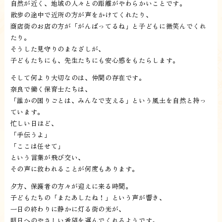
自然が近く、地域の人々との距離がやわらかいことです。
散歩の途中で近所の方が声をかけてくれたり、
商店街のお店の方が「がんばってるね」と子どもに微笑んでくれ
たり。
そうした見守りのまなざしが、
子どもたちにも、先生たちにも安心感をもたらします。
そして何より大切なのは、仲間の存在です。
奈良で働く保育士たちは、
「誰かの困りごとは、みんなで支える」という風土を自然と持っ
ています。
忙しい日ほど、
「手伝うよ」
「ここは任せて」
という言葉が飛び交い、
その声に救われることが何度もあります。
夕方、保護者の方々が迎えに来る時間。
子どもたちの「またあしたね！」という声が響き、
一日の終わりに静かに灯る街の光が、
明日へのやさしい希望を運んでくれるようです。