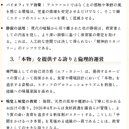
バイオフィリア効果：
アスファルトではなく土の感触や季節の風
を感じる環境は、児童の情緒を安定させるだけでなく、そこで働
くスタッフのストレスレベルを優しく低減させる。
静寂の活用：
現代の喧騒から切り離された杜の静寂は、教育者と
しての内省を促し、より深い洞察に基づく保育案の策定を助け
る。これは、人工的な空間では決して得られない「精神的リカバ
リー」のインフラである。
3. 「本物」を提供する誇りと倫理的運営
専門職としての自己効力感（エフィカシー）は、提供するサービ
スの質によって担保される。食育や環境設計において「本物」を
追求する姿勢は、スタッフのプロフェッショナリズムを刺激し、
組織への帰属意識を高める。
嗅覚と味覚の教育：
毎朝、天然の昆布や鰹節から丁寧に引かれる
お出汁の香り。2026年4月からは食材調達を園自らが管理し、よ
り質の高い食育を追求する新体制がスタートする。こうした「手
間をかけるべき本質」を見極める組織の一員であることは、教育
者としての大きな誇りとなる。