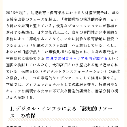
2026年現在、幼児教育・保育業界における人材獲得競争は、単な
る賃金改善のフェーズを超え、「労働環境の構造的再定義」とい
う新たな局面を迎えている。優秀なプロフェッショナルが職場を
選別する基準は、目先の処遇以上に、自らの専門性が非本質的な
業務によって摩耗することなく、いかに純粋な教育活動に投資で
きるかという「組織のシステム設計」へと移行している。もし、
あなたが旧態依然とした事務負担から解放され、自身の専門性を
中長期的に構築できる
奈良での保育キャリアを再定義する
という
選択を検討しているなら、大和高田という歴史ある地で進められ
ている「伝統とDX（デジタルトランスフォーメーション）の高度
な融合」は、一つの戦略的なモデルケースとして注目に値する。
本稿では、プロフェッショナルとしての尊厳を守り、持続可能な
キャリアを実現するために不可欠な構造的要素を、産業分析の視
点から解説する。
1. デジタル・インフラによる「認知的リソー
ス」の確保