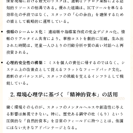
保育現場における最大のリスクは、過剰なアナログ業務による認
知的リソースの枯渇である。優れた組織は、ICTツールを単なる
効率化の手段ではなく、スタッフの「心の余白」を確保するため
の盾として戦略的に運用している。
情報のシームレス化：
連絡帳や指導案作成の完全デジタル化、情
報のリアルタイム共有により、事務コストを劇的に圧縮。生み出
された時間は、児童一人ひとりの行動分析や質の高い対話へと再
投資される。
心理的安全性の構築：
ミスを個人の責任に帰するのではなく、シ
ステム上の改善点として捉えるフラットなフィードバック文化。
最新のガバナンスが、スタッフの挑戦を支えるインフラとして機
能している。
2. 環境心理学に基づく「精神的資本」の活用
働く環境そのものが、スタッフのメンタルヘルスや創造性に与え
る影響は無視できない。特に、歴史ある鎮守の杜（もり）という
圧倒的な「自然的資本」を日常のフィールドに持つことは、他園
にはない大きなアドバンテージとなる。