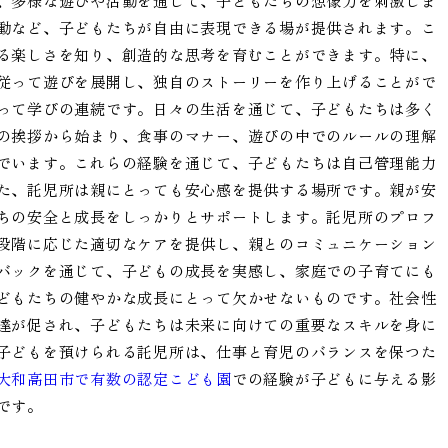
、多様な遊びや活動を通じて、子どもたちの想像力を刺激しま
動など、子どもたちが自由に表現できる場が提供されます。こ
る楽しさを知り、創造的な思考を育むことができます。特に、
従って遊びを展開し、独自のストーリーを作り上げることがで
って学びの連続です。日々の生活を通じて、子どもたちは多く
の挨拶から始まり、食事のマナー、遊びの中でのルールの理解
でいます。これらの経験を通じて、子どもたちは自己管理能力
た、託児所は親にとっても安心感を提供する場所です。親が安
ちの安全と成長をしっかりとサポートします。託児所のプロフ
段階に応じた適切なケアを提供し、親とのコミュニケーション
バックを通じて、子どもの成長を実感し、家庭での子育てにも
どもたちの健やかな成長にとって欠かせないものです。社会性
達が促され、子どもたちは未来に向けての重要なスキルを身に
子どもを預けられる託児所は、仕事と育児のバランスを保つた
大和高田市で有数の認定こども園
での経験が子どもに与える影
です。