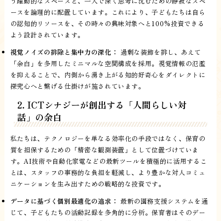
う躍動的なスペースと、一人で深く思考に沈むための静寂なスペ
ースを論理的に配置しています。これにより、子どもたちは自ら
の認知的リソースを、その時々の興味対象へと100%投資できる
よう設計されています。
視覚ノイズの排除と集中力の深化：
過剰な装飾を排し、あえて
「余白」を多用したミニマルな空間構成を採用。視覚情報の氾濫
を抑えることで、内側から湧き上がる知的好奇心をダイレクトに
探究心へと繋げる仕掛けが施されています。
2. ICTシナジーが創出する「人間らしい対
話」の余白
私たちは、テクノロジーを単なる効率化の手段ではなく、保育の
質を担保するための「精密な観測装置」として位置づけていま
す。AI技術や自動化家電などの最新ツールを積極的に活用するこ
とは、スタッフの事務的な負担を軽減し、より豊かな対人コミュ
ニケーションを生み出すための戦略的な投資です。
データに基づく個別最適化の追求：
最新の園務支援システムを通
じて、子どもたちの活動記録を多角的に分析。保育者はそのデー