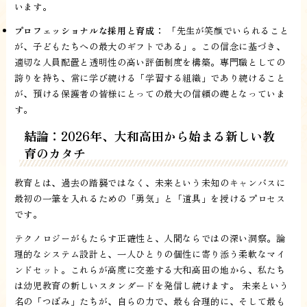
います。
プロフェッショナルな採用と育成：
「先生が笑顔でいられること
が、子どもたちへの最大のギフトである」。この信念に基づき、
適切な人員配置と透明性の高い評価制度を構築。専門職としての
誇りを持ち、常に学び続ける「学習する組織」であり続けること
が、預ける保護者の皆様にとっての最大の信頼の礎となっていま
す。
結論：2026年、大和高田から始まる新しい教
育のカタチ
教育とは、過去の踏襲ではなく、未来という未知のキャンバスに
最初の一筆を入れるための「勇気」と「道具」を授けるプロセス
です。
テクノロジーがもたらす正確性と、人間ならではの深い洞察。論
理的なシステム設計と、一人ひとりの個性に寄り添う柔軟なマイ
ンドセット。これらが高度に交差する大和高田の地から、私たち
は幼児教育の新しいスタンダードを発信し続けます。 未来という
名の「つぼみ」たちが、自らの力で、最も合理的に、そして最も