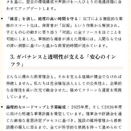
タを基に、翌日の環境構成や声掛けを一人ひとりの発達段階に合
わせてアップデートします。
「雑音」を消し、純度の高い時間を守る：
ICTによる徹底的な業
務のスマート化は、保育者が「記録」という作業から解放され、
子どもの心の動きに寄り添う「対話」に全リソースを注ぐことを
可能にしました。事務的な雑音が消えた現場には、人間ならでは
の深い洞察に基づいた温かな教育的時間が流れています。
3. ガバナンスと透明性が支える「安心のイン
フラ」
どんなに優れた教育理念も、それを支える組織が健全でなければ
持続しません。私たちは社会福祉法人としての公共性と、企業的
な合理性を高い次元で融合させた、極めてクリーンな運営を実践
しています。
論理的なロードマップと予算編成：
2025年度、そして2026年度
に向けた明確な事業計画を策定しています。理事会や評議会を通
じた厳格な意思決定プロセスに基づき、施設の維持管理から最新
設備の導入に至るまで、全てが科学的な根拠を持って進められて