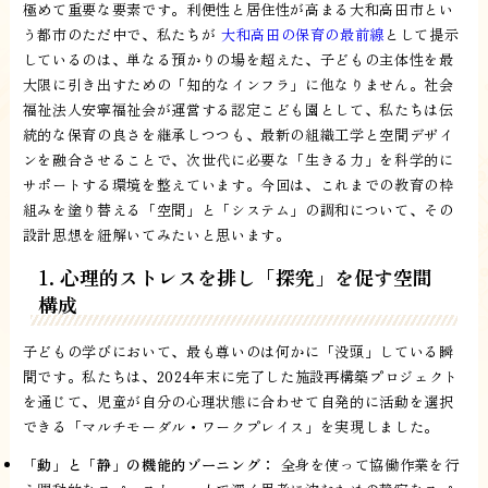
極めて重要な要素です。利便性と居住性が高まる大和高田市とい
う都市のただ中で、私たちが
大和高田の保育の最前線
として提示
しているのは、単なる預かりの場を超えた、子どもの主体性を最
大限に引き出すための「知的なインフラ」に他なりません。社会
福祉法人安寧福祉会が運営する認定こども園として、私たちは伝
統的な保育の良さを継承しつつも、最新の組織工学と空間デザイ
ンを融合させることで、次世代に必要な「生きる力」を科学的に
サポートする環境を整えています。今回は、これまでの教育の枠
組みを塗り替える「空間」と「システム」の調和について、その
設計思想を紐解いてみたいと思います。
1. 心理的ストレスを排し「探究」を促す空間
構成
子どもの学びにおいて、最も尊いのは何かに「没頭」している瞬
間です。私たちは、2024年末に完了した施設再構築プロジェクト
を通じて、児童が自分の心理状態に合わせて自発的に活動を選択
できる「マルチモーダル・ワークプレイス」を実現しました。
「動」と「静」の機能的ゾーニング：
全身を使って協働作業を行