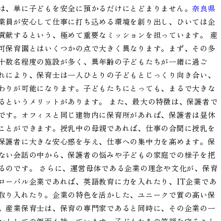
は、単に子どもを安全に預かるだけにとどまりません。
奈良県
業員が安心して仕事に打ち込める環境を創り出し、ひいては企
貢献するという、極めて重要なミッションを担っています。 産
可保育園とはいくつかの点で大きく異なります。まず、その多
十数名程度の施設が多く、異年齢の子どもたちが一緒に過ご
れにより、保育士は一人ひとりの子どもとじっくり向き合い、
わりが可能になります。子どもたちにとっても、まるで大きな
るというメリットがあります。 また、最大の特徴は、保護者で
です。オフィスと同じ建物内に保育所があれば、保護者は昼休
ことができます。授乳中の母親であれば、仕事の合間に授乳を
保護者に大きな安心感を与え、仕事への集中力を高めます。保
ない会話の中から、保護者の悩みや子どもの家庭での様子を把
るのです。 さらに、運営母体である企業の理念や文化が、保育
ローバル企業であれば、英語教育に力を入れたり、IT企業であ
取り入れたり。企業の特色を活かした、ユニークで質の高い保
。産業保育士は、保育の専門家であると同時に、その企業の一