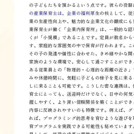
の子どもたちを預かるという点です。彼らの役割
の産業保育士は、企業の福利厚
生の核として、従
業の生産性向上や、魅力的な企業文化の醸成にも
業保育士が働く「企業内保育所」は、一般的な認
くが「小規模」であることです。定員が数名から
す、家庭的な雰囲気の中で保育が行われます。こ
その子の発達や個性に合わせた、きめ細やかな関
家族のような環境で、安心して過ごすことができ
ある従業員との「物理的・心理的な距離の近さ」
みや休憩時間に、気軽に子どもの様子を見に来る
しに来ることも可能です。こうした密な連携は、
育士にとっても、送迎時だけでなく、日中の何気
握しやすく、より深い信頼関係を築くことができ
内容に反映されやすいのも特徴です。例えば、グ
れば、プログラミング的思考を育むような遊びを
育プログラムを実践できる可能性も秘めています