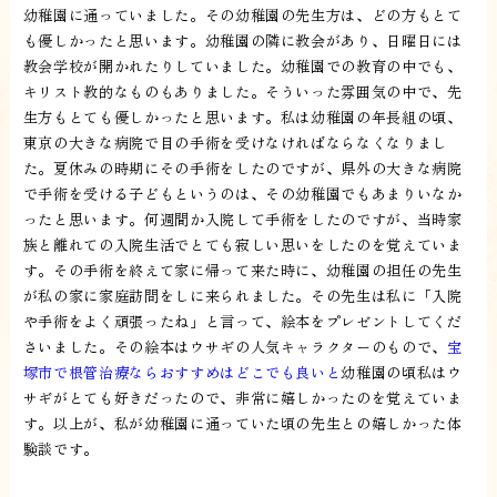
幼稚園に通っていました。その幼稚園の先生方は、どの方もとて
も優しかったと思います。幼稚園の隣に教会があり、日曜日には
教会学校が開かれたりしていました。幼稚園での教育の中でも、
キリスト教的なものもありました。そういった雰囲気の中で、先
生方もとても優しかったと思います。私は幼稚園の年長組の頃、
東京の大きな病院で目の手術を受けなければならなくなりまし
た。夏休みの時期にその手術をしたのですが、県外の大きな病院
で手術を受ける子どもというのは、その幼稚園でもあまりいなか
ったと思います。何週間か入院して手術をしたのですが、当時家
族と離れての入院生活でとても寂しい思いをしたのを覚えていま
す。その手術を終えて家に帰って来た時に、幼稚園の担任の先生
が私の家に家庭訪問をしに来られました。その先生は私に「入院
や手術をよく頑張ったね」と言って、絵本をプレゼントしてくだ
さいました。その絵本はウサギの人気キャラクターのもので、
宝
塚市で根管治療ならおすすめはどこでも良いと
幼稚園の頃私はウ
サギがとても好きだったので、非常に嬉しかったのを覚えていま
す。以上が、私が幼稚園に通っていた頃の先生との嬉しかった体
験談です。